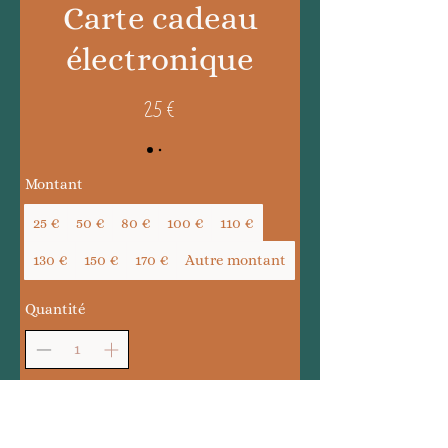
Carte cadeau
électronique
25 €
Montant
25 €
50 €
80 €
100 €
110 €
130 €
150 €
170 €
Autre montant
Quantité
Acheter